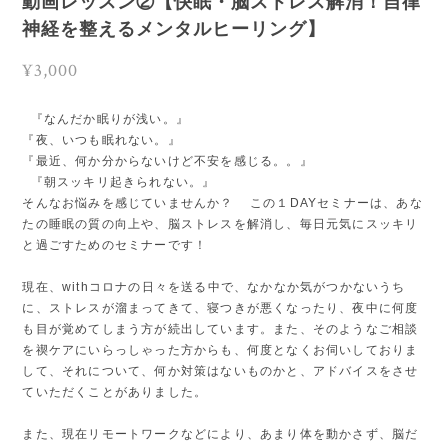
動画レッスン②【快眠・脳ストレス解消！自律
神経を整えるメンタルヒーリング】
¥3,000
『なんだか眠りが浅い。』
『夜、いつも眠れない。』
『最近、何か分からないけど不安を感じる。。』
『朝スッキリ起きられない。』
そんなお悩みを感じていませんか？ この１DAYセミナーは、あな
たの睡眠の質の向上や、脳ストレスを解消し、毎日元気にスッキリ
と過ごすためのセミナーです！
現在、withコロナの日々を送る中で、なかなか気がつかないうち
に、ストレスが溜まってきて、寝つきが悪くなったり、夜中に何度
も目が覚めてしまう方が続出しています。また、そのようなご相談
を禊ケアにいらっしゃった方からも、何度となくお伺いしておりま
して、それについて、何か対策はないものかと、アドバイスをさせ
ていただくことがありました。
また、現在リモートワークなどにより、あまり体を動かさず、脳だ