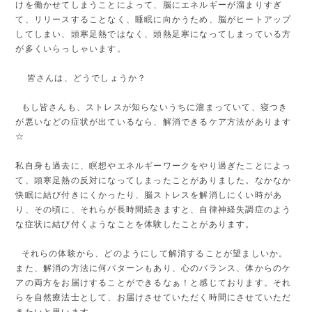
けを働かせてしまうことによって、脳にエネルギーが溜まりすぎ
て、リリースすることなく、睡眠に向かうため、脳がヒートアップ
してしまい、頭寒足熱ではなく、頭熱足寒になってしまっている方
が多くいらっしゃいます。
皆さんは、どうでしょうか？
もし皆さんも、ストレスが知らないうちに溜まっていて、寝つき
が悪いなどの症状が出ているなら、解消できるケア方法があります
☆
私自身も過去に、瞑想やエネルギーワークをやり過ぎたことによっ
て、頭寒足熱の反対になってしまったことがありました。なかなか
快眠に結び付きにくかったり、脳ストレスを解消しにくい時があ
り、その頃に、それらが長時間続きますと、自律神経失調症のよう
な症状に結び付くようなことを体験したことがあります。
それらの体験から、どのようにして解消することが望ましいか。
また、解消の方法に何パターンもあり、心のバランス、体からのケ
アの両方をお届けすることができるなぁ！と感じております。それ
らを自然療法士として、お届けさせていただく時間にさせていただ
きたいと思います。