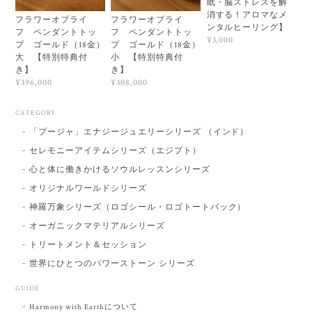
眠・脳ストレスを解
消する！アロマなメ
フラワーオブライ
フラワーオブライ
ンタルヒーリング】
フ ペンダントトッ
フ ペンダントトッ
¥3,000
プ ゴールド（18金）
プ ゴールド（18金）
大 【特別特典付
小 【特別特典付
き】
き】
¥396,000
¥308,000
CATEGORY
「プージャ」エナジージュエリーシリーズ （インド）
セレモニーアイテムシリーズ（エジプト）
心と体に働きかけるソウルレッスンシリーズ
オリジナルワールドシリーズ
神羅万象シリーズ（ロゴシール・ロゴトートバック）
オーガニックマテリアルシリーズ
トリートメント＆セッション
世界にひとつのパワーストーン シリーズ
GUIDE
Harmony with Earthについて