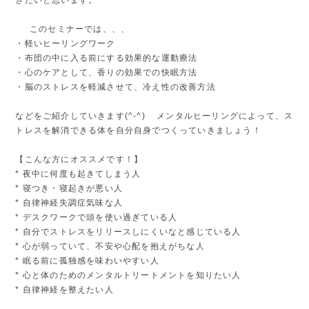
このセミナーでは、、、
・軽いヒーリングワーク
・布団の中に入る前にする効果的な運動療法
・心のケアとして、香りの効果での快眠方法
・脳のストレスを軽減させて、冷え性の改善方法
などをご紹介していきます(^-^) メンタルヒーリングによって、ス
トレスを解消できる体を自分自身でつくっていきましょう！
【こんな方にオススメです！】
* 夜中に何度も起きてしまう人
* 寝つき・寝起きが悪い人
* 自律神経失調症気味な人
* デスクワークで頭を使い過ぎている人
* 自分でストレスをリリースしにくいなと感じている人
* 心が弱っていて、不安や心配を抱えがちな人
* 眠る前に孤独感を味わいやすい人
* 心と体のためのメンタルトリートメントを知りたい人
* 自律神経を整えたい人