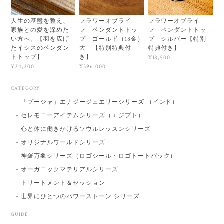
人生の基盤を整え、
フラワーオブライ
フラワーオブライ
家族との愛を深めた
フ ペンダントトッ
フ ペンダントトッ
い方へ。【羽を広げ
プ ゴールド（18金）
プ シルバー【特別
たイシスのペンダン
大 【特別特典付
特典付き】
トトップ】
き】
¥18,500
¥24,200
¥396,000
CATEGORY
「プージャ」エナジージュエリーシリーズ （インド）
セレモニーアイテムシリーズ（エジプト）
心と体に働きかけるソウルレッスンシリーズ
オリジナルワールドシリーズ
神羅万象シリーズ（ロゴシール・ロゴトートバック）
オーガニックマテリアルシリーズ
トリートメント＆セッション
世界にひとつのパワーストーン シリーズ
GUIDE