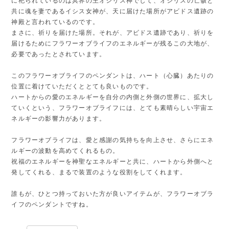
に祀られているのは冥界の王オシリス神でして、オシリスの亡骸と
共に魂を妻であるイシス女神が、天に届けた場所がアビドス遺跡の
神殿と言われているのです。
まさに、祈りを届けた場所。それが、アビドス遺跡であり、祈りを
届けるためにフラワーオブライフのエネルギーが残るこの大地が、
必要であったとされています。
このフラワーオブライフのペンダントは、ハート（心臓）あたりの
位置に着けていただくととても良いものです。
ハートからの愛のエネルギーを自分の内側と外側の世界に、拡大し
ていくという、フラワーオブライフには、とても素晴らしい宇宙エ
ネルギーの影響力があります。
フラワーオブライフは、愛と感謝の気持ちを向上させ、さらにエネ
ルギーの波動を高めてくれるもの。
祝福のエネルギーを神聖なエネルギーと共に、ハートから外側へと
発してくれる、まるで装置のような役割をしてくれます。
誰もが、ひとつ持っておいた方が良いアイテムが、フラワーオブラ
イフのペンダントですね。