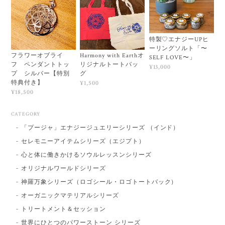
特製♡エナジーUPヒ
ーリングソルト「〜
フラワーオブライ
Harmony with Earthオ
SELF LOVE〜」
フ ペンダントトッ
リジナルトートバッ
¥13,000
プ シルバー【特別
グ
特典付き】
¥1,500
¥18,500
CATEGORY
「プージャ」エナジージュエリーシリーズ （インド）
セレモニーアイテムシリーズ（エジプト）
心と体に働きかけるソウルレッスンシリーズ
オリジナルワールドシリーズ
神羅万象シリーズ（ロゴシール・ロゴトートバック）
オーガニックマテリアルシリーズ
トリートメント＆セッション
世界にひとつのパワーストーン シリーズ