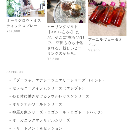
オーラグロウ・ミス
ティックスプレー
ヒーリングソルト
¥34,000
【ARU -在る-】 た
だ、そこに“在る”だけ
アーユルヴェーダオ
で。 空間も心も浄化
イル
される、新しいヒー
¥8,800
リングのかたち。
¥5,500
CATEGORY
「プージャ」エナジージュエリーシリーズ （インド）
セレモニーアイテムシリーズ（エジプト）
心と体に働きかけるソウルレッスンシリーズ
オリジナルワールドシリーズ
神羅万象シリーズ（ロゴシール・ロゴトートバック）
オーガニックマテリアルシリーズ
トリートメント＆セッション