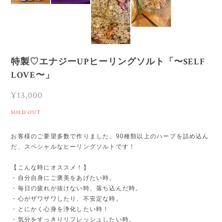
特製♡エナジーUPヒーリングソルト「〜SELF
LOVE〜」
¥13,000
SOLD OUT
お客様のご要望多数で作りました、90種類以上のハーブを詰め込ん
だ、スペシャルなヒーリングソルトです！
【こんな時にオススメ！】
・自分自身にご褒美をあげたい時。
・毎日の疲れが抜けない時、落ち込んだ時。
・心がザワザワしたり、不安定な時。
・とにかく心身を浄化したい時！
・気分をすっきりリフレッシュしたい時。