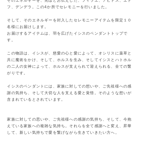
そのエネルギーを、先ほどお伝えした、フィラエ、アビドス、エド
フ、デンデラ。この4か所でセレモニーを行いました。
そして、そのエネルギーを封入したセレモニーアイテムを限定１０
名様にお届けします。
お届けするアイテムは、羽を広げたイシスのペンダントトップで
す。
この物語は、イシスが、慈愛の心と愛によって、オシリスに薬草と
共に魔術をかけ、そして、ホルスを生み、そしてイシスとハトホル
の二人の女神によって、ホルスが支えられて迎えられる、全ての繋
がりです。
イシスのペンダントには、家族に対しての想いや、ご先祖様への感
謝の気持ち、そして大切な人を支える愛と覚悟。そのような想いが
含まれているとされています。
家族に対しての思いや、ご先祖様への感謝の気持ち、そして、今抱
えている家族への複雑な気持ち。それらを全て感謝へと変え、昇華
して、新しい気持ちで愛を繋げながら生きていきたい方へ。