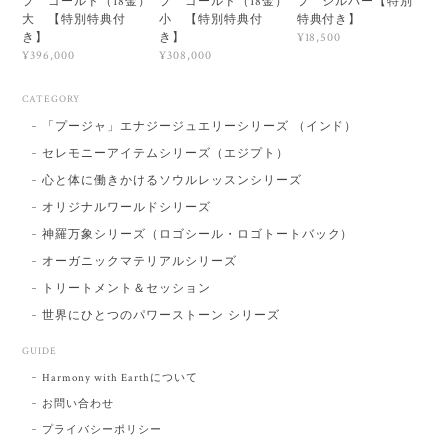
プ ゴールド（18金）
プ ゴールド（18金）
プ シルバー【特別
大 【特別特典付
小 【特別特典付
特典付き】
き】
き】
¥18,500
¥396,000
¥308,000
CATEGORY
「プージャ」エナジージュエリーシリーズ （インド）
セレモニーアイテムシリーズ（エジプト）
心と体に働きかけるソウルレッスンシリーズ
オリジナルワールドシリーズ
神羅万象シリーズ（ロゴシール・ロゴトートバック）
オーガニックマテリアルシリーズ
トリートメント＆セッション
世界にひとつのパワーストーン シリーズ
GUIDE
Harmony with Earthについて
お問い合わせ
プライバシーポリシー