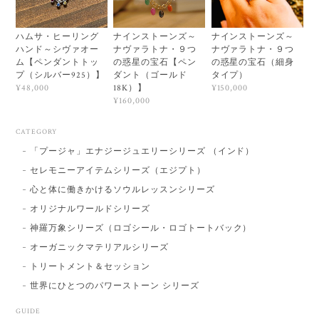
ハムサ・ヒーリング
ナインストーンズ～
ナインストーンズ～
ハンド～シヴァオー
ナヴァラトナ・９つ
ナヴァラトナ・９つ
ム【ペンダントトッ
の惑星の宝石【ペン
の惑星の宝石（細身
プ（シルバー925）】
ダント（ゴールド
タイプ）
18K）】
¥48,000
¥150,000
¥160,000
CATEGORY
「プージャ」エナジージュエリーシリーズ （インド）
セレモニーアイテムシリーズ（エジプト）
心と体に働きかけるソウルレッスンシリーズ
オリジナルワールドシリーズ
神羅万象シリーズ（ロゴシール・ロゴトートバック）
オーガニックマテリアルシリーズ
トリートメント＆セッション
世界にひとつのパワーストーン シリーズ
GUIDE