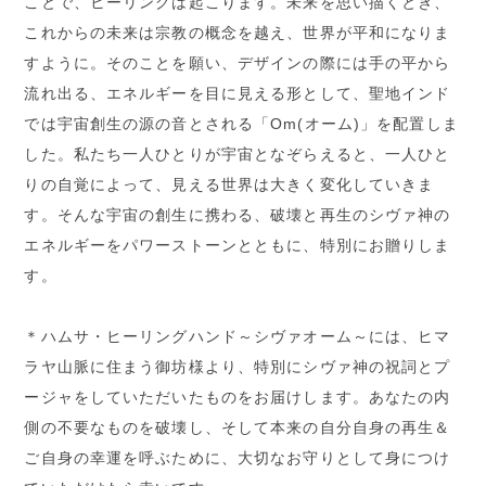
ことで、ヒーリングは起こります。未来を思い描くとき、
これからの未来は宗教の概念を越え、世界が平和になりま
すように。そのことを願い、デザインの際には手の平から
流れ出る、エネルギーを目に見える形として、聖地インド
では宇宙創生の源の音とされる「Om(オーム)」を配置しま
した。私たち一人ひとりが宇宙となぞらえると、一人ひと
りの自覚によって、見える世界は大きく変化していきま
す。そんな宇宙の創生に携わる、破壊と再生のシヴァ神の
エネルギーをパワーストーンとともに、特別にお贈りしま
す。
＊ハムサ・ヒーリングハンド～シヴァオーム～には、ヒマ
ラヤ山脈に住まう御坊様より、特別にシヴァ神の祝詞とプ
ージャをしていただいたものをお届けします。あなたの内
側の不要なものを破壊し、そして本来の自分自身の再生＆
ご自身の幸運を呼ぶために、大切なお守りとして身につけ