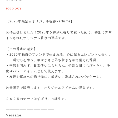
SOLD OUT
【2025年限定☆オリジナル祝香Perfume】
お待たせしました！2025年を特別な香りで祝うために、特別にデザ
インされたオリジナル香水の登場です。
【この香水の魅力】
・2025年独自のブレンドで生まれる、心に残るエレガントな香り。
・一瞬で心を奪う、華やかさと落ち着きを兼ね備えた香調。
・季節を問わず、日常使いはもちろん、特別な日にもぴったり。浄
化やパワーアイテムとして使えます。
・友達や家族への贈り物にも最適な、洗練されたパッケージ。
数量限定で販売します、オリジナルアイテムの祝香です。
２０２５のテーマはずばり、＜誕生＞。
━━━━━━━━━━━━━━
Message...