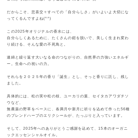
だからこそ、悲喜交々すべての「自分らしさ」がいよいよ大切にな
ってくるんですよね(^^)
この2025年オリジナルの香水には、
自分らしくあるために、たくさんの鎧を脱いで、美しく生まれ変わ
り続ける、そんな愛の不死鳥と。
連綿と繰り返す大いなる命のつながりの、自然界の力強いエネルギ
ー。生命への祝いの力。
それらを２０２５年の香り「誕生」とし、そっと香りに託し、残し
ました。
具体的には、松の実や松の枝、ユーカリの葉、セイタカアワダチソ
ウなど、
無農薬の野草をベースに、各満月や新月に祈りを込めて作った56種
のブレンドハーブのエリクシールが、たっぷりと入っています。
そして、2025年へのありがとうご感謝を込めて、15本のオーガニ
ックエッセンシャルオイル。