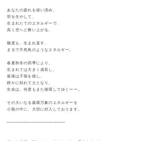
あなたの疲れを祓い清め、
羽を生やして、
生まれたてのエネルギーで、
高く空へと舞い上がる。
幾度も、生まれ直す、
まるで不死鳥のようなエネルギー。
春夏秋冬の四季により、
生まれては大きく成長し、
最後は子孫を残し、
静かに枯れて土となり、
生命は、何度もまた循環してゆくーー。
その大いなる森羅万象のエネルギーを
小瓶の中に、大切に封入しております。
━━━━━━━━━━━━━━