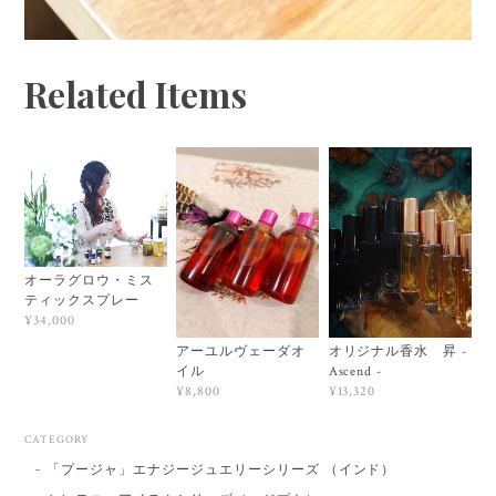
Related Items
オーラグロウ・ミス
ティックスプレー
¥34,000
アーユルヴェーダオ
オリジナル香水 昇 -
イル
Ascend -
¥8,800
¥13,320
CATEGORY
「プージャ」エナジージュエリーシリーズ （インド）